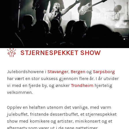
STJERNESPEKKET SHOW
Julebordshowene i
Stavanger
,
Bergen
og
Sarpsborg
har vært en stor suksess gjennom flere år. I år utvider
vi med en fjerde by, og ønsker
Trondheim
hjertelig
velkommen.
Opplev en helaften utenom det vanlige, med varm
julebuffet, fristende dessertbuffet, et stjernespekket
show med komikere og artister, minikonsert og et
afterparty som varer ut i de sene nattetimer.