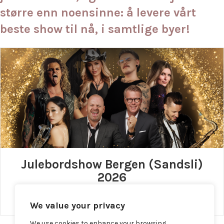
større enn noensinne: å levere vårt
beste show til nå, i samtlige byer!
Julebordshow Bergen (Sandsli)
2026
about Julebordshow 
Mer informasjon / Bestilling
We value your privacy
We use cookies to enhance your browsing